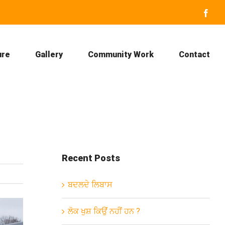
Face
ure
Gallery
Community Work
Contact
Recent Posts
ਬਦਲਦੇ ਲਿਬਾਸ
ਲੋਕ ਖੁਸ਼ ਕਿਉਂ ਨਹੀਂ ਹਨ ?