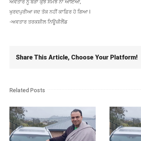
ਅਵਤਾਰ ਨੂੰ ਬੜਾ ਕੁੱਝ ਸਮਝ ਨਾ ਆਇਆ,
ਖੁਰਦਪੁਰੀਆ ਜਦ ਤੱਕ ਨਹੀਂ ਕਾਫ਼ਿਰ ਹੋ ਗਿਆ l
-ਅਵਤਾਰ ਤਰਕਸ਼ੀਲ ਨਿਊਜ਼ੀਲੈਂਡ
Share This Article, Choose Your Platform!
Related Posts