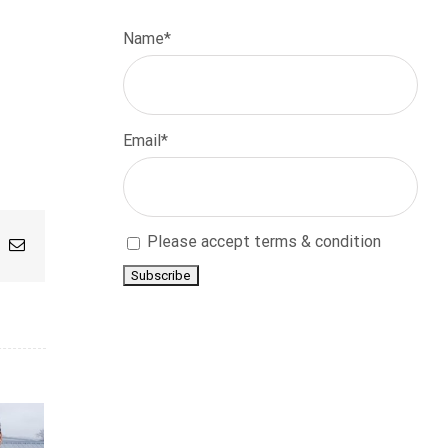
Name*
Email*
Please accept terms & condition
App
nterest
Email