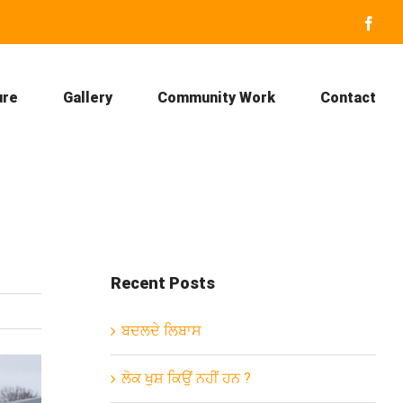
Face
ure
Gallery
Community Work
Contact
Recent Posts
ਬਦਲਦੇ ਲਿਬਾਸ
ਲੋਕ ਖੁਸ਼ ਕਿਉਂ ਨਹੀਂ ਹਨ ?