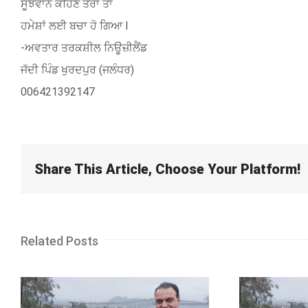
ਸੂਝਵਾਨ ਕਹਿਣ ਤੇਰਾ ਤਾਂ
ਹਮੇਸ਼ਾਂ ਲਈ ਬਚਾ ਹੋ ਗਿਆ l
-ਅਵਤਾਰ ਤਰਕਸ਼ੀਲ ਨਿਊਜ਼ੀਲੈਂਡ
ਜੱਦੀ ਪਿੰਡ ਖੁਰਦਪੁਰ (ਜਲੰਧਰ)
006421392147
Share This Article, Choose Your Platform!
Related Posts