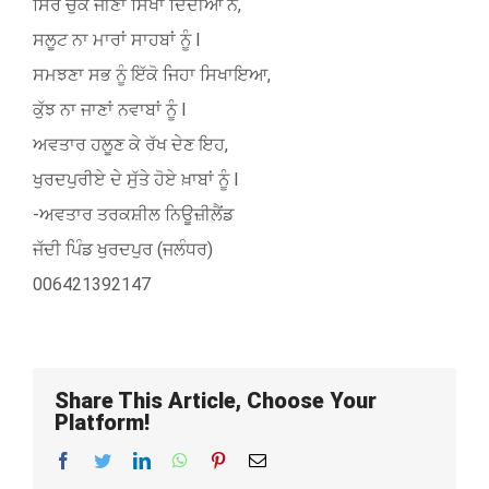
ਸਿਰ ਚੁੱਕ ਜੀਣਾ ਸਿਖਾ ਦਿੰਦੀਆਂ ਨੇ,
ਸਲੂਟ ਨਾ ਮਾਰਾਂ ਸਾਹਬਾਂ ਨੂੰ l
ਸਮਝਣਾ ਸਭ ਨੂੰ ਇੱਕੋ ਜਿਹਾ ਸਿਖਾਇਆ,
ਕੁੱਝ ਨਾ ਜਾਣਾਂ ਨਵਾਬਾਂ ਨੂੰ l
ਅਵਤਾਰ ਹਲੂਣ ਕੇ ਰੱਖ ਦੇਣ ਇਹ,
ਖੁਰਦਪੁਰੀਏ ਦੇ ਸੁੱਤੇ ਹੋਏ ਖ਼ਾਬਾਂ ਨੂੰ l
-ਅਵਤਾਰ ਤਰਕਸ਼ੀਲ ਨਿਊਜ਼ੀਲੈਂਡ
ਜੱਦੀ ਪਿੰਡ ਖੁਰਦਪੁਰ (ਜਲੰਧਰ)
006421392147
Share This Article, Choose Your
Platform!
Facebook
Twitter
LinkedIn
WhatsApp
Pinterest
Email