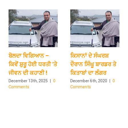
ਬੋਲਦਾ ਵਿਗਿਆਨ –
ਕਿਸਾਨਾਂ ਦੇ ਸੰਘਰਸ਼
ਕਿਵੇਂ ਸ਼ੁਰੂ ਹੋਈ ਧਰਤੀ ’ਤੇ
ਦੌਰਾਨ ਸਿੰਘੂ ਬਾਰਡਰ ਤੇ
ਜੀਵਨ ਦੀ ਕਹਾਣੀ !
ਕਿਤਾਬਾਂ ਦਾ ਲੰਗਰ
December 13th, 2025
|
0
December 6th, 2020
|
0
Comments
Comments