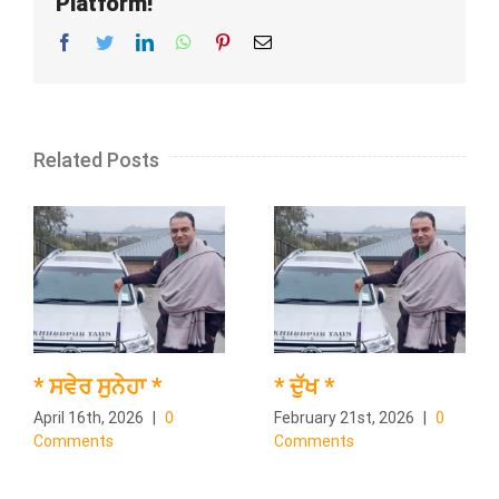
Platform!
Facebook
Twitter
LinkedIn
WhatsApp
Pinterest
Email
Related Posts
* ਸਵੇਰ ਸੁਨੇਹਾ *
* ਦੁੱਖ *
April 16th, 2026
|
0
February 21st, 2026
|
0
Comments
Comments