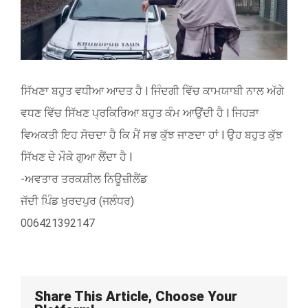
ਸਿੱਖਣਾ ਬਹੁਤ ਵਧੀਆ ਆਦਤ ਹੈ l ਜਿੰਦਗੀ ਵਿੱਚ ਕਾਮਯਾਬੀ ਨਾਲ ਅੱਗੇ
ਵਧਣ ਵਿੱਚ ਸਿੱਖਣ ਪ੍ਰਕਿਰਿਆ ਬਹੁਤ ਕੰਮ ਆਉਂਦੀ ਹੈ l ਜਿਹੜਾ
ਵਿਅਕਤੀ ਇਹ ਸੋਚਦਾ ਹੈ ਕਿ ਮੈਂ ਸਭ ਕੁੱਝ ਜਾਣਦਾ ਹਾਂ l ਉਹ ਬਹੁਤ ਕੁੱਝ
ਸਿੱਖਣ ਦੇ ਮੌਕੇ ਗੁਆ ਲੈਂਦਾ ਹੈ l
-ਅਵਤਾਰ ਤਰਕਸ਼ੀਲ ਨਿਊਜ਼ੀਲੈਂਡ
ਜੱਦੀ ਪਿੰਡ ਖੁਰਦਪੁਰ (ਜਲੰਧਰ)
006421392147
Share This Article, Choose Your