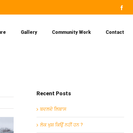
Face
ure
Gallery
Community Work
Contact
Recent Posts
ਬਦਲਦੇ ਲਿਬਾਸ
ਲੋਕ ਖੁਸ਼ ਕਿਉਂ ਨਹੀਂ ਹਨ ?