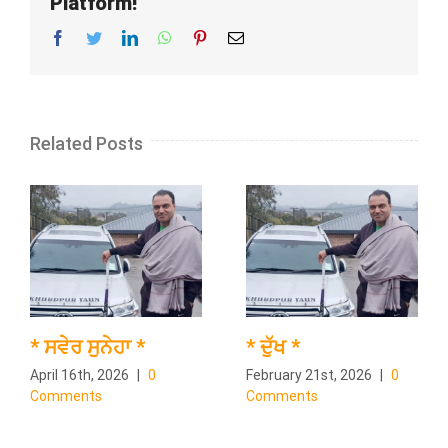
Platform!
Facebook
Twitter
LinkedIn
WhatsApp
Pinterest
Email
Related Posts
* ਸਵੇਰ ਸੁਨੇਹਾ *
* ਦੁੱਖ *
April 16th, 2026
|
0
February 21st, 2026
|
0
Comments
Comments