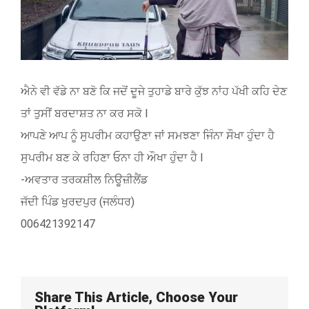
ਐਨੇ ਵੀ ਵੱਡੇ ਨਾ ਬਣੋ ਕਿ ਜਦੋਂ ਦੂਜੇ ਤੁਹਾਡੇ ਬਾਰੇ ਕੁੱਝ ਨਾਂਹ ਪੱਖੀ ਕਹਿ ਦੇਣ
ਤਾਂ ਤੁਸੀਂ ਬਰਦਾਸ਼ਤ ਨਾ ਕਰ ਸਕੋ l
ਆਪਣੇ ਆਪ ਨੂੰ ਸੁਪਰੀਮ ਕਹਾਉਣਾ ਜਾਂ ਸਮਝਣਾ ਜਿੰਨਾ ਸੌਖਾ ਹੁੰਦਾ ਹੈ
ਸੁਪਰੀਮ ਬਣ ਕੇ ਰਹਿਣਾ ਓਨਾ ਹੀ ਔਖਾ ਹੁੰਦਾ ਹੈ l
-ਅਵਤਾਰ ਤਰਕਸ਼ੀਲ ਨਿਊਜ਼ੀਲੈਂਡ
ਜੱਦੀ ਪਿੰਡ ਖੁਰਦਪੁਰ (ਜਲੰਧਰ)
006421392147
Share This Article, Choose Your