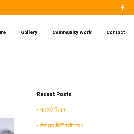
Face
ure
Gallery
Community Work
Contact
Recent Posts
ਬਦਲਦੇ ਲਿਬਾਸ
ਲੋਕ ਖੁਸ਼ ਕਿਉਂ ਨਹੀਂ ਹਨ ?