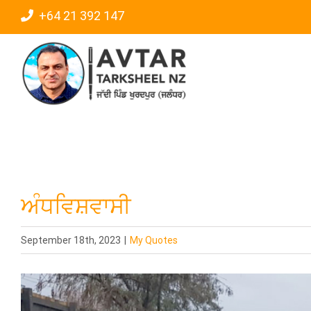
Skip
+64 21 392 147
to
content
ਅੰਧਵਿਸ਼ਵਾਸੀ
September 18th, 2023
|
My Quotes
View
Larger