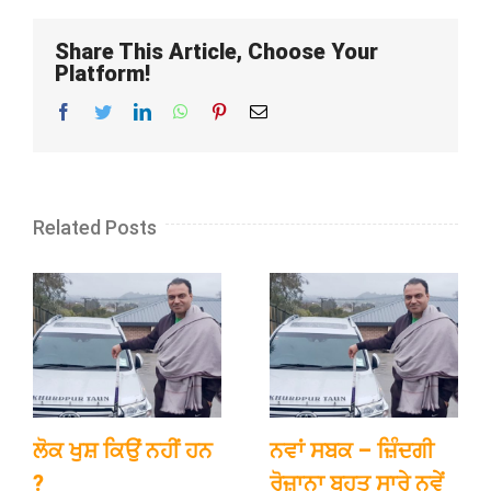
Share This Article, Choose Your
Platform!
Facebook
Twitter
LinkedIn
WhatsApp
Pinterest
Email
Related Posts
ਲੋਕ ਖੁਸ਼ ਕਿਉਂ ਨਹੀਂ ਹਨ
ਨਵਾਂ ਸਬਕ – ਜ਼ਿੰਦਗੀ
?
ਰੋਜ਼ਾਨਾ ਬਹੁਤ ਸਾਰੇ ਨਵੇਂ