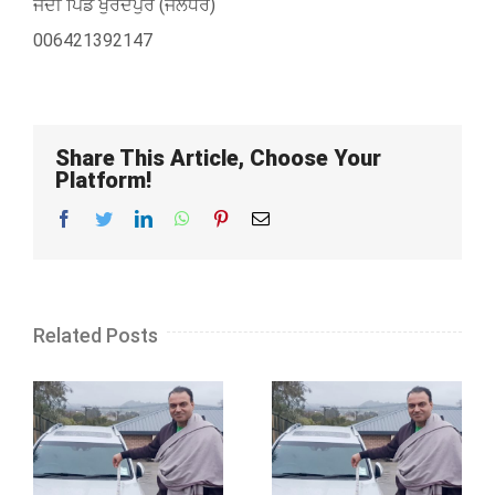
ਜੱਦੀ ਪਿੰਡ ਖੁਰਦਪੁਰ (ਜਲੰਧਰ)
006421392147
Share This Article, Choose Your
Platform!
Facebook
Twitter
LinkedIn
WhatsApp
Pinterest
Email
Related Posts