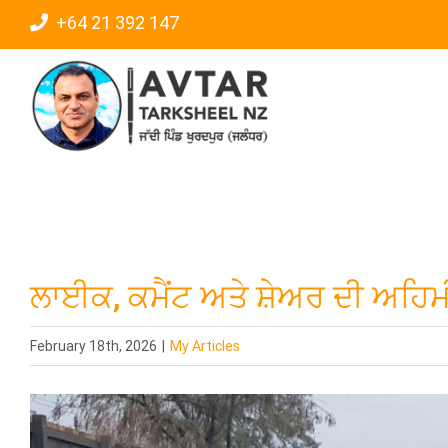
Skip
+64 21 392 147
to
content
ਲਾਈਕ, ਕਮੈਂਟ ਅਤੇ ਸ਼ੇਅਰ ਦੀ ਅਹਿ
February 18th, 2026
|
My Articles
View
Larger