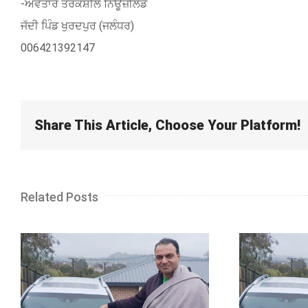
-ਅਵਤਾਰ ਤਰਕਸ਼ੀਲ ਨਿਊਜ਼ੀਲੈਂਡ
ਜੱਦੀ ਪਿੰਡ ਖੁਰਦਪੁਰ (ਜਲੰਧਰ)
006421392147
Share This Article, Choose Your Platform!
Related Posts