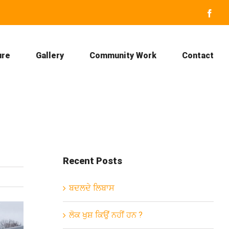
Face
ure
Gallery
Community Work
Contact
Recent Posts
ਬਦਲਦੇ ਲਿਬਾਸ
ਲੋਕ ਖੁਸ਼ ਕਿਉਂ ਨਹੀਂ ਹਨ ?