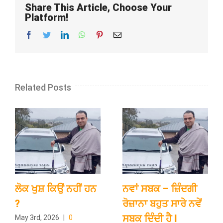
Share This Article, Choose Your
Platform!
Facebook
Twitter
LinkedIn
WhatsApp
Pinterest
Email
Related Posts
ਲੋਕ ਖੁਸ਼ ਕਿਉਂ ਨਹੀਂ ਹਨ
ਨਵਾਂ ਸਬਕ – ਜ਼ਿੰਦਗੀ
?
ਰੋਜ਼ਾਨਾ ਬਹੁਤ ਸਾਰੇ ਨਵੇਂ
ਸਬਕ ਦਿੰਦੀ ਹੈ l
May 3rd, 2026
|
0