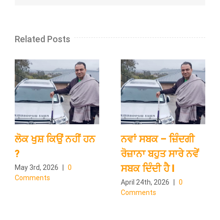
Related Posts
ਲੋਕ ਖੁਸ਼ ਕਿਉਂ ਨਹੀਂ ਹਨ
ਨਵਾਂ ਸਬਕ – ਜ਼ਿੰਦਗੀ
?
ਰੋਜ਼ਾਨਾ ਬਹੁਤ ਸਾਰੇ ਨਵੇਂ
ਸਬਕ ਦਿੰਦੀ ਹੈ l
May 3rd, 2026
|
0
Comments
April 24th, 2026
|
0
Comments