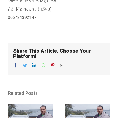
-ਅਵਤਾਰ ਤਰਕਸ਼ੀਲ ਨਿਊਜ਼ੀਲੈਂਡ
ਜੱਦੀ ਪਿੰਡ ਖੁਰਦਪੁਰ (ਜਲੰਧਰ)
006421392147
Share This Article, Choose Your
Platform!
Facebook
Twitter
LinkedIn
WhatsApp
Pinterest
Email
Related Posts