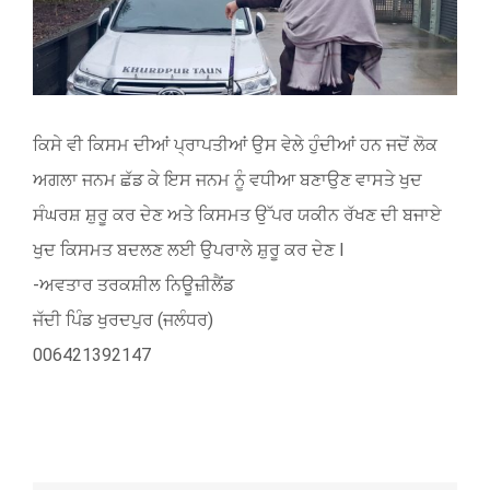
ਕਿਸੇ ਵੀ ਕਿਸਮ ਦੀਆਂ ਪ੍ਰਾਪਤੀਆਂ ਉਸ ਵੇਲੇ ਹੁੰਦੀਆਂ ਹਨ ਜਦੋਂ ਲੋਕ
ਅਗਲਾ ਜਨਮ ਛੱਡ ਕੇ ਇਸ ਜਨਮ ਨੂੰ ਵਧੀਆ ਬਣਾਉਣ ਵਾਸਤੇ ਖੁਦ
ਸੰਘਰਸ਼ ਸ਼ੁਰੂ ਕਰ ਦੇਣ ਅਤੇ ਕਿਸਮਤ ਉੱਪਰ ਯਕੀਨ ਰੱਖਣ ਦੀ ਬਜਾਏ
ਖੁਦ ਕਿਸਮਤ ਬਦਲਣ ਲਈ ਉਪਰਾਲੇ ਸ਼ੁਰੂ ਕਰ ਦੇਣ l
-ਅਵਤਾਰ ਤਰਕਸ਼ੀਲ ਨਿਊਜ਼ੀਲੈਂਡ
ਜੱਦੀ ਪਿੰਡ ਖੁਰਦਪੁਰ (ਜਲੰਧਰ)
006421392147