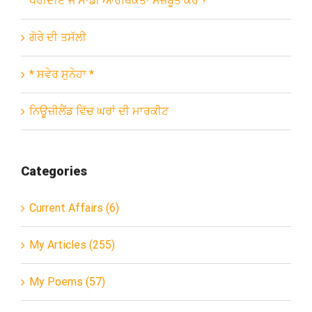
ਖਰੀਦੀਏ ਜੋ ਸਾਡੀ ਆਰਥਿਕਤਾ ਮਜ਼ਬੂਤ ਕਰੇ ?
ਗੋਰੇ ਦੀ ਤਸੱਲੀ
* ਸਵੇਰ ਸੁਨੇਹਾ *
ਨਿਊਜ਼ੀਲੈਂਡ ਵਿੱਚ ਘਰਾਂ ਦੀ ਮਾਰਕੀਟ
Categories
Current Affairs (6)
My Articles (255)
My Poems (57)