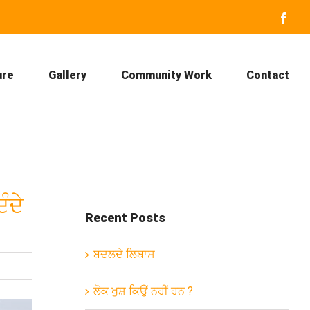
Face
ure
Gallery
Community Work
Contact
ੰਦੇ
Recent Posts
ਬਦਲਦੇ ਲਿਬਾਸ
ਲੋਕ ਖੁਸ਼ ਕਿਉਂ ਨਹੀਂ ਹਨ ?