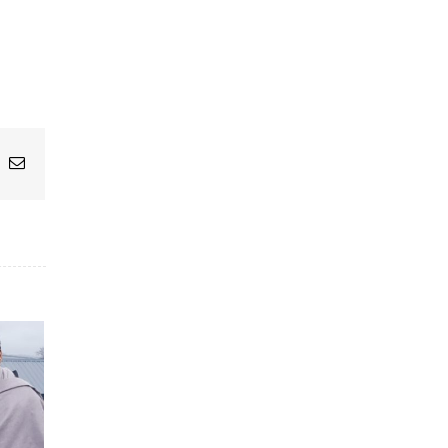
App
nterest
Email