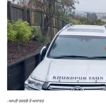
Larger
Image
-ਆਪਣੇ ਤਜਰਬੇ ਤੇ ਅਧਾਰਤ