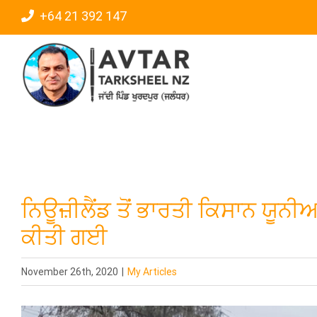
Skip
+64 21 392 147
to
content
ਨਿਊਜ਼ੀਲੈਂਡ ਤੋਂ ਭਾਰਤੀ ਕਿਸਾਨ ਯੂ
ਕੀਤੀ ਗਈ
November 26th, 2020
|
My Articles
View