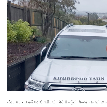
Larger
Image
ਕੇਂਦਰ ਸਰਕਾਰ ਵਲੋਂ ਬਣਾਏ ਖੇਤੀਬਾੜੀ ਵਿਰੋਧੀ ਕਨੂੰਨਾਂ ਖਿਲਾਫ ਕਿਸਾਨਾਂ ਦਾ