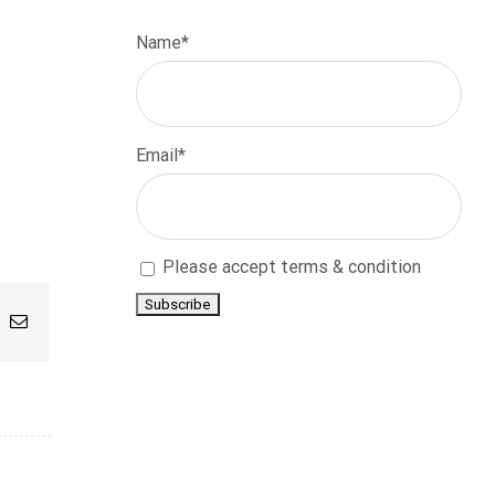
Name*
Email*
Please accept terms & condition
App
nterest
Email