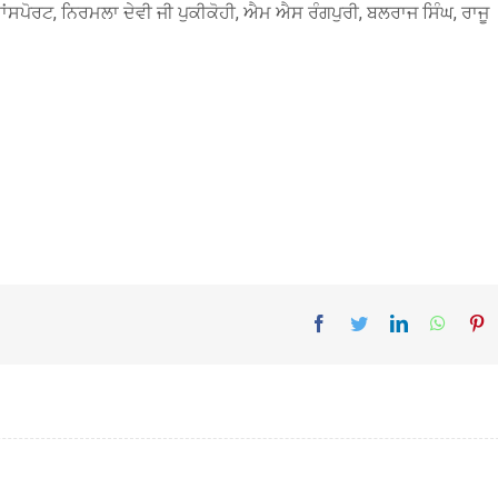
ਾਂਸਪੋਰਟ, ਨਿਰਮਲਾ ਦੇਵੀ ਜੀ ਪੁਕੀਕੋਹੀ, ਐਮ ਐਸ ਰੰਗਪੁਰੀ, ਬਲਰਾਜ ਸਿੰਘ, ਰਾਜੂ
Facebook
Twitter
LinkedIn
Whats
Pi