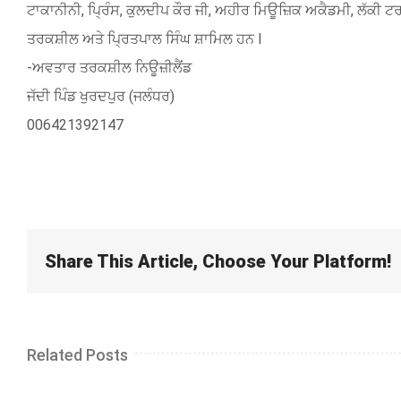
ਟਾਕਾਨੀਨੀ, ਪ੍ਰਿੰਸ, ਕੁਲਦੀਪ ਕੌਰ ਜੀ, ਅਹੀਰ ਮਿਊਜ਼ਿਕ ਅਕੈਡਮੀ, ਲੱਕੀ ਟਰ
ਤਰਕਸ਼ੀਲ ਅਤੇ ਪ੍ਰਿਤਪਾਲ ਸਿੰਘ ਸ਼ਾਮਿਲ ਹਨ l
-ਅਵਤਾਰ ਤਰਕਸ਼ੀਲ ਨਿਊਜ਼ੀਲੈਂਡ
ਜੱਦੀ ਪਿੰਡ ਖੁਰਦਪੁਰ (ਜਲੰਧਰ)
006421392147
Share This Article, Choose Your Platform!
Related Posts