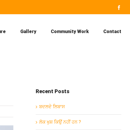
Face
ure
Gallery
Community Work
Contact
Recent Posts
ਬਦਲਦੇ ਲਿਬਾਸ
ਲੋਕ ਖੁਸ਼ ਕਿਉਂ ਨਹੀਂ ਹਨ ?