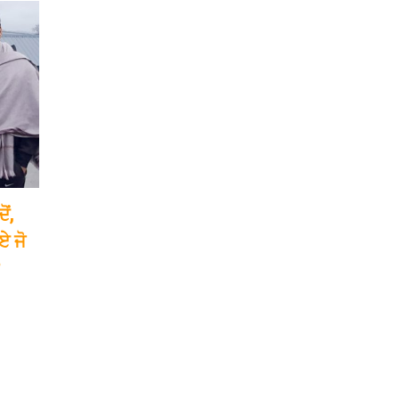
ਂ,
ਏ ਜੋ
?