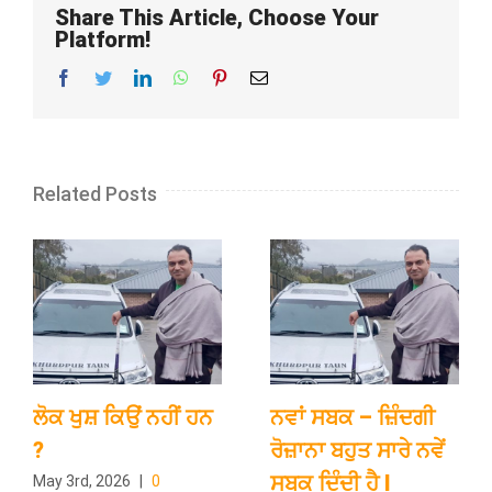
Share This Article, Choose Your
Platform!
Facebook
Twitter
LinkedIn
WhatsApp
Pinterest
Email
Related Posts
ਲੋਕ ਖੁਸ਼ ਕਿਉਂ ਨਹੀਂ ਹਨ
ਨਵਾਂ ਸਬਕ – ਜ਼ਿੰਦਗੀ
?
ਰੋਜ਼ਾਨਾ ਬਹੁਤ ਸਾਰੇ ਨਵੇਂ
ਸਬਕ ਦਿੰਦੀ ਹੈ l
May 3rd, 2026
|
0