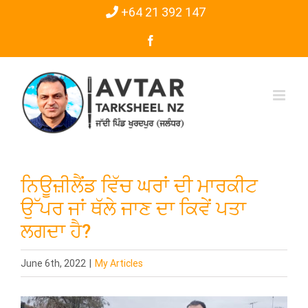
Skip
+64 21 392 147
to
Facebook
content
ਨਿਊਜ਼ੀਲੈਂਡ ਵਿੱਚ ਘਰਾਂ ਦੀ ਮਾਰਕੀਟ
ਉੱਪਰ ਜਾਂ ਥੱਲੇ ਜਾਣ ਦਾ ਕਿਵੇਂ ਪਤਾ
ਲਗਦਾ ਹੈ?
June 6th, 2022
|
My Articles
View