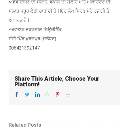
ਅਡਵਾਈਜਰ ਦੀ ਸਲਾਹ, ਵਕੀਲ ਦੀ ਸਲਾਹ ਅਤੇ ਅਕਾਉੰਟੈਂਟ ਦੀ
ਸਲਾਹ ਜਰੂਰ ਲੈਣੀ ਚਾਹੀਦੀ ਹੈ l ਇਹ ਲੇਖ ਸਿਰਫ ਮੇਰੇ ਤਜਰਬੇ ਤੇ
ਅਧਾਰਤ ਹੈ l
-ਅਵਤਾਰ ਤਰਕਸ਼ੀਲ ਨਿਊਜ਼ੀਲੈਂਡ
ਜੱਦੀ ਪਿੰਡ ਖੁਰਦਪੁਰ (ਜਲੰਧਰ)
006421392147
Share This Article, Choose Your
Platform!
Facebook
Twitter
LinkedIn
WhatsApp
Pinterest
Email
Related Posts