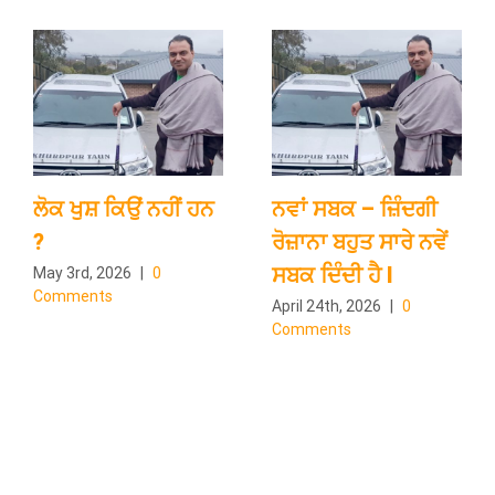
ਲੋਕ ਖੁਸ਼ ਕਿਉਂ ਨਹੀਂ ਹਨ
ਨਵਾਂ ਸਬਕ – ਜ਼ਿੰਦਗੀ
?
ਰੋਜ਼ਾਨਾ ਬਹੁਤ ਸਾਰੇ ਨਵੇਂ
ਸਬਕ ਦਿੰਦੀ ਹੈ l
May 3rd, 2026
|
0
Comments
April 24th, 2026
|
0
Comments