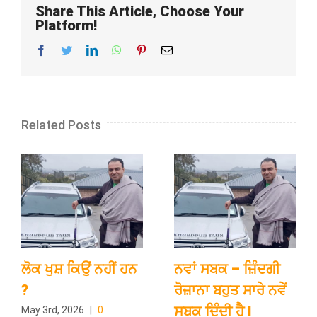
Share This Article, Choose Your
Platform!
Facebook
Twitter
LinkedIn
WhatsApp
Pinterest
Email
Related Posts
ਲੋਕ ਖੁਸ਼ ਕਿਉਂ ਨਹੀਂ ਹਨ
ਨਵਾਂ ਸਬਕ – ਜ਼ਿੰਦਗੀ
?
ਰੋਜ਼ਾਨਾ ਬਹੁਤ ਸਾਰੇ ਨਵੇਂ
ਸਬਕ ਦਿੰਦੀ ਹੈ l
May 3rd, 2026
|
0