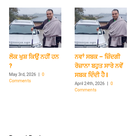
ਲੋਕ ਖੁਸ਼ ਕਿਉਂ ਨਹੀਂ ਹਨ
ਨਵਾਂ ਸਬਕ – ਜ਼ਿੰਦਗੀ
?
ਰੋਜ਼ਾਨਾ ਬਹੁਤ ਸਾਰੇ ਨਵੇਂ
ਸਬਕ ਦਿੰਦੀ ਹੈ l
May 3rd, 2026
|
0
Comments
April 24th, 2026
|
0
Comments