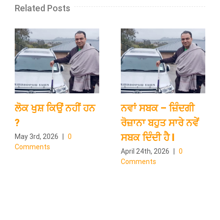
Related Posts
ਲੋਕ ਖੁਸ਼ ਕਿਉਂ ਨਹੀਂ ਹਨ
ਨਵਾਂ ਸਬਕ – ਜ਼ਿੰਦਗੀ
?
ਰੋਜ਼ਾਨਾ ਬਹੁਤ ਸਾਰੇ ਨਵੇਂ
ਸਬਕ ਦਿੰਦੀ ਹੈ l
May 3rd, 2026
|
0
Comments
April 24th, 2026
|
0
Comments