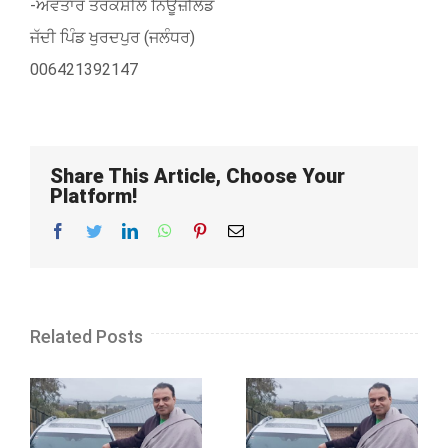
-ਅਵਤਾਰ ਤਰਕਸ਼ੀਲ ਨਿਊਜ਼ੀਲੈਂਡ
ਜੱਦੀ ਪਿੰਡ ਖੁਰਦਪੁਰ (ਜਲੰਧਰ)
006421392147
Share This Article, Choose Your
Platform!
Facebook
Twitter
LinkedIn
WhatsApp
Pinterest
Email
Related Posts