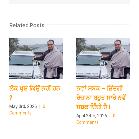
Related Posts
ਲੋਕ ਖੁਸ਼ ਕਿਉਂ ਨਹੀਂ ਹਨ
ਨਵਾਂ ਸਬਕ – ਜ਼ਿੰਦਗੀ
?
ਰੋਜ਼ਾਨਾ ਬਹੁਤ ਸਾਰੇ ਨਵੇਂ
ਸਬਕ ਦਿੰਦੀ ਹੈ l
May 3rd, 2026
|
0
Comments
April 24th, 2026
|
0
Comments