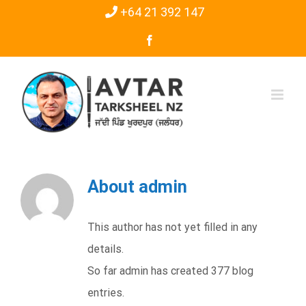
Skip
+64 21 392 147
to
Facebook
content
About
admin
This author has not yet filled in any
details.
So far admin has created 377 blog
entries.